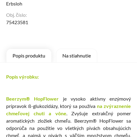
Erbsloh
Obj. číslo:
75423581
Popis produktu
Na stiahnutie
Popis výrobku:
Beerzym® HopFlower
je vysoko aktívny enzýmový
prípravok ß-glukozidázy, ktorý sa používa
na zvýraznenie
chmeľovej chuti a vône
. Zvyšuje extrakčný pomer
aromatických zložiek chmeľu. Beerzym® HopFlower sa
odporúča na použitie vo všetkých pivách obsahujúcich
chmeľ, a najmä v pivách s väčším množstvom chmeľu.