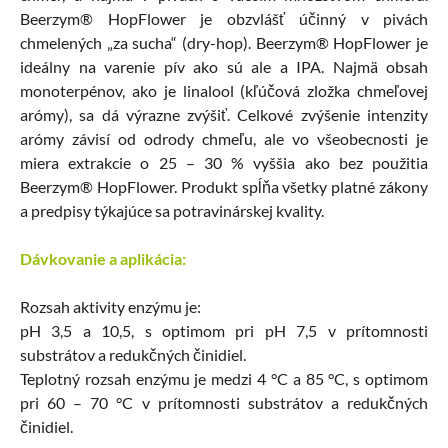
Beerzym® HopFlower je obzvlášť účinný v pivách
chmelených „za sucha“ (dry-hop). Beerzym® HopFlower je
ideálny na varenie pív ako sú ale a IPA. Najmä obsah
monoterpénov, ako je linalool (kľúčová zložka chmeľovej
arómy), sa dá výrazne zvýšiť. Celkové zvýšenie intenzity
arómy závisí od odrody chmeľu, ale vo všeobecnosti je
miera extrakcie o 25 – 30 % vyššia ako bez použitia
Beerzym® HopFlower. Produkt spĺňa všetky platné zákony
a predpisy týkajúce sa potravinárskej kvality.
Dávkovanie a aplikácia:
Rozsah aktivity enzýmu je:
pH 3,5 a 10,5, s optimom pri pH 7,5 v prítomnosti
substrátov a redukčných činidiel.
Teplotný rozsah enzýmu je medzi 4 °C a 85 °C, s optimom
pri 60 – 70 °C v prítomnosti substrátov a redukčných
činidiel.