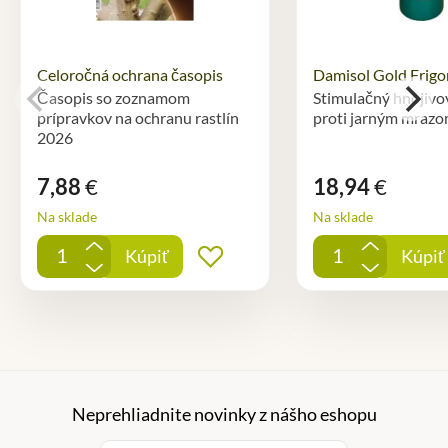
Celoročná ochrana časopis
Damisol Gold Frigo
Časopis so zoznamom
Stimulačný hnojivo
prípravkov na ochranu rastlín
proti jarným mraz
2026
7,88
€
18,94
€
Na sklade
Na sklade
+
+
Kúpiť
Kúpiť
Pridať do obľúbených
-
-
Neprehliadnite novinky z nášho eshopu