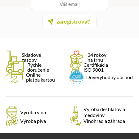
zaregistrovať
Skladové
34 rokov
zasoby
na trhu
Rýchle
Certifikácia
doručenie
ISO 9001
Online
Dôveryhodný obchod
platba kartou
Výroba destilátov a
Výroba vína
medoviny
Výroba piva
Vinohrad a záhrada