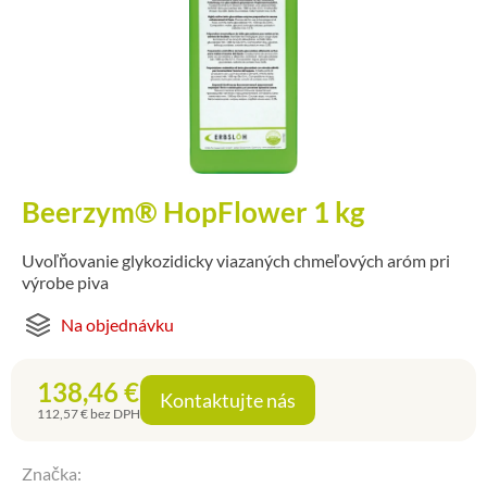
Beerzym® HopFlower 1 kg
Uvoľňovanie glykozidicky viazaných chmeľových aróm pri
výrobe piva
Na objednávku
138,46
€
Kontaktujte nás
112,57
€
bez DPH
Značka: