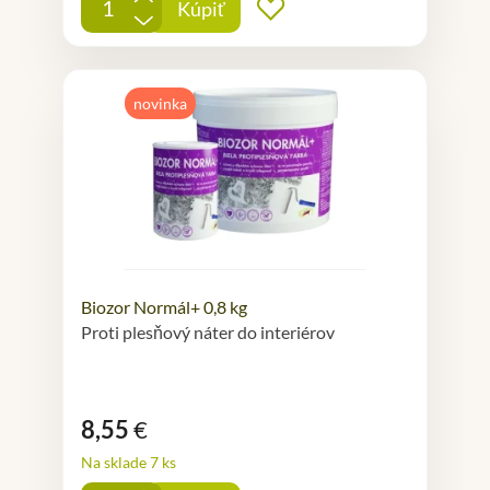
Kúpiť
Pridať do obľúbených
-
novinka
Biozor Normál+ 0,8 kg
Proti plesňový náter do interiérov
8,55
€
Na sklade 7 ks