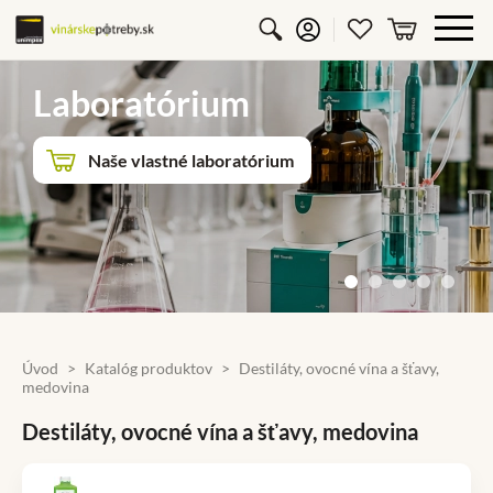
Vyhľadávanie
Prihlásiť sa
Obľúbené p
košík
Laboratórium
Naše vlastné laboratórium
Úvod
Katalóg produktov
Destiláty, ovocné vína a šťavy,
medovina
Destiláty, ovocné vína a šťavy, medovina