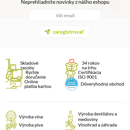
Neprehliadnite novinky z nášho eshopu
zaregistrovať
Skladové
34 rokov
zasoby
na trhu
Rýchle
Certifikácia
doručenie
ISO 9001
Online
Dôveryhodný obchod
platba kartou
Výroba destilátov a
Výroba vína
medoviny
Výroba piva
Vinohrad a záhrada