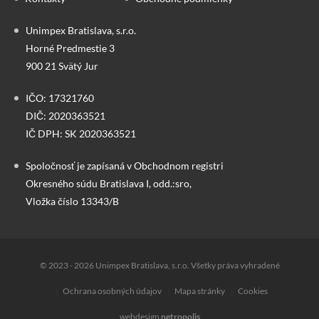
Unimpex Bratislava, s.r.o.
Horné Predmestie 3
900 21 Svätý Jur
IČO: 17321760
DIČ: 2020363521
IČ DPH: SK 2020363521
Spoločnosť je zapísaná v Obchodnom registri
Okresného súdu Bratislava I, odd.:sro,
Vložka číslo 13343/B
© 2023 - 2026 Unimpex Bratislava, s.r.o. Všetky práva vyhradené
Ochrana osobných údajov
Mapa stránky
Cookies
webdesign
netropolis