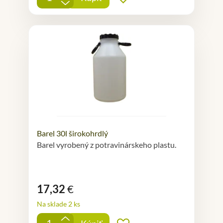
-
Barel 30l širokohrdlý
Barel vyrobený z potravinárskeho plastu.
17,32
€
Na sklade 2 ks
+