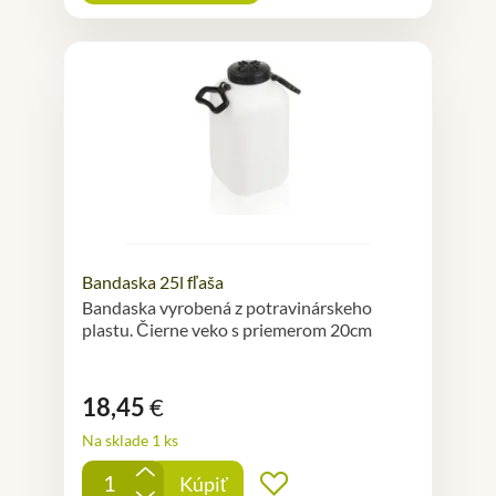
Bandaska 25l fľaša
Bandaska vyrobená z potravinárskeho
plastu. Čierne veko s priemerom 20cm
18,45
€
Na sklade 1 ks
+
Kúpiť
Pridať do obľúbených
-