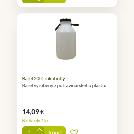
Barel 20l širokohrdlý
Barel vyrobený z potravinárskeho plastu.
14,09
€
Na sklade 2 ks
+
Kúpiť
Pridať do obľúbených