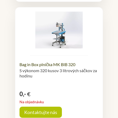
Bag in Box plnička MK BIB 320
S výkonom 320 kusov 3 litrových sáčkov za
hodinu
0,-
€
Na objednávku
Kontaktujte nás