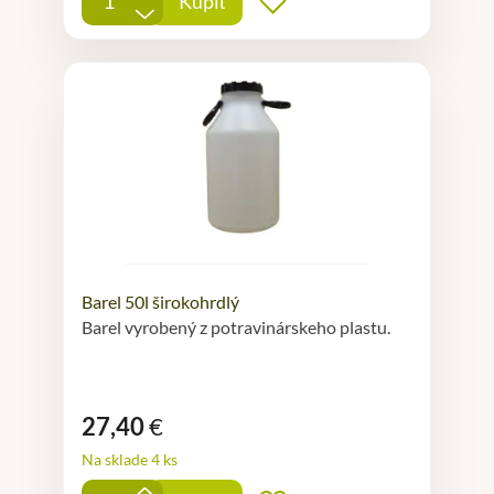
Kúpiť
Pridať do obľúbených
-
Barel 50l širokohrdlý
Barel vyrobený z potravinárskeho plastu.
27,40
€
Na sklade 4 ks
+