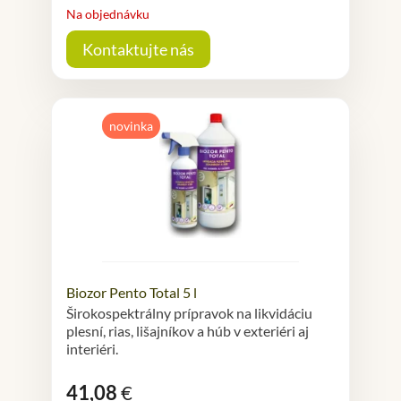
Na objednávku
Kontaktujte nás
novinka
Biozor Pento Total 5 l
Širokospektrálny prípravok na likvidáciu
plesní, rias, lišajníkov a húb v exteriéri aj
interiéri.
41,08
€