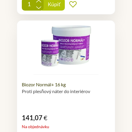
+
Kúpiť
Pridať do obľúbených
-
Biozor Normál+ 16 kg
Proti plesňový náter do interiérov
141,07
€
Na objednávku