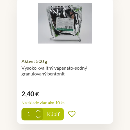
Aktivit 500 g
Vysoko kvalitný vápenato-sodný
granulovaný bentonit
2,40
€
Na sklade viac ako 10 ks
+
Kúpiť
Pridať do obľúbených
-