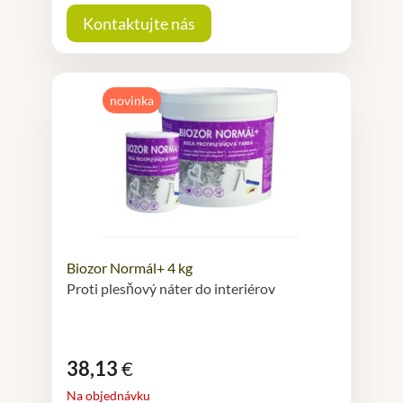
Kontaktujte nás
novinka
Biozor Normál+ 4 kg
Proti plesňový náter do interiérov
38,13
€
Na objednávku