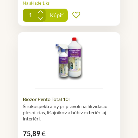
Na sklade 1 ks
+
Kúpiť
Pridať do obľúbených
-
Biozor Pento Total 10 l
Širokospektrálny prípravok na likvidáciu
plesní, rias, lišajníkov a húb v exteriéri aj
interiéri.
75,89
€