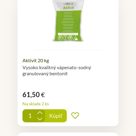
Aktivit 20 kg
Vysoko kvalitný vápenato-sodný
granulovaný bentonit
61,50
€
Na sklade 2 ks
+
Kúpiť
Pridať do obľúbených
-