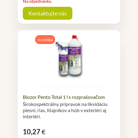
Na objednávku
Kontaktujte nás
novinka
Biozor Pento Total 1 l s rozprašovačom
Širokospektrálny prípravok na likvidáciu
plesní, rias, lišajníkov a húb v exteriéri aj
interiéri.
10,27
€