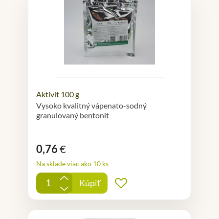
Aktivit 100 g
Vysoko kvalitný vápenato-sodný
granulovaný bentonit
0,76
€
Na sklade viac ako 10 ks
+
Kúpiť
Pridať do obľúbených
-