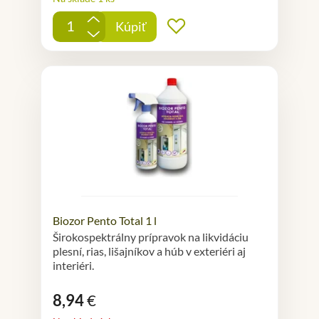
+
Kúpiť
Pridať do obľúbených
-
Biozor Pento Total 1 l
Širokospektrálny prípravok na likvidáciu
plesní, rias, lišajníkov a húb v exteriéri aj
interiéri.
8,94
€