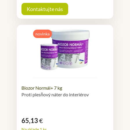
Kontaktujte nás
novinka
Biozor Normál+ 7 kg
Proti plesňový náter do interiérov
65,13
€
Na sklade 1 ks