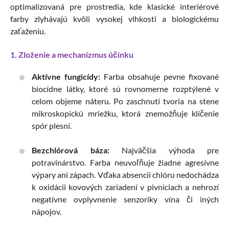
optimalizovaná pre prostredia, kde klasické interiérové
farby zlyhávajú kvôli vysokej vlhkosti a biologickému
zaťaženiu.
1. Zloženie a mechanizmus účinku
Aktívne fungicídy:
Farba obsahuje pevne fixované
biocídne látky, ktoré sú rovnomerne rozptýlené v
celom objeme náteru. Po zaschnutí tvoria na stene
mikroskopickú mriežku, ktorá znemožňuje klíčenie
spór plesní.
Bezchlórová báza:
Najväčšia výhoda pre
potravinárstvo. Farba neuvoľňuje žiadne agresívne
výpary ani zápach. Vďaka absencii chlóru nedochádza
k oxidácii kovových zariadení v pivniciach a nehrozí
negatívne ovplyvnenie senzoriky vína či iných
nápojov.