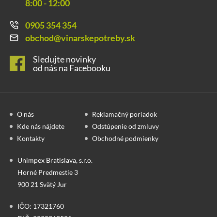
8:00 - 12:00
0905 354 354
obchod@vinarskepotreby.sk
Sledujte novinky
od nás na Facebooku
O nás
Reklamačný poriadok
Kde nás nájdete
Odstúpenie od zmluvy
Kontakty
Obchodné podmienky
Unimpex Bratislava, s.r.o.
Horné Predmestie 3
900 21 Svätý Jur
IČO: 17321760