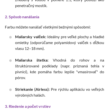
penetračný mostík.
2. Spôsob nanášania
Farbu môžete nanášať všetkými bežnými spôsobmi:
Maliarsky valček:
Ideálny pre veľké plochy a hladké
omietky (odporúčame polyamidový valček s dĺžkou
vlasu 12–18 mm).
Maliarska štetka:
Vhodná do rohov a na
štruktúrované podklady (napr. priznaná tehla v
pivnici), kde pomáha farbu lepšie "vmasírovať" do
pórov.
Striekanie (Airless):
Pre rýchlu aplikáciu vo veľkých
výrobných halách.
3. Riedenie a počet vrstiev