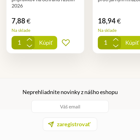
2026
7,88
€
18,94
€
Na sklade
Na sklade
+
+
Kúpiť
Kúpiť
Pridať do obľúbených
-
-
Neprehliadnite novinky z nášho eshopu
zaregistrovať