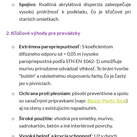
Spojivo:
Kvalitná akrylátová disperzia zabezpečuje
vysokú prídržnosť k podkladu, čo je kľúčové pri
starších omietkach.
2. Kľúčové výhody pre prevádzky
Extrémna paropriepustnosť:
S koeficientom
difúzneho odporu
sd < 0,05
m (vysoko
paropriepustná podľa STN EN 1062-1) umožňuje
murivu prirodzene odvádzať vlhkosť. To bráni tvorbe
"bublín" a následnému olupovaniu farby, čo je častý
jav v pivniciach.
Ochrana proti plesniam:
pôsobí preventívne a spolu
so sanačnými prípravkami (napr.
Biozor Pento Total
)
aj na steny s existujúcim napadnutím.
Široké použitie:
vhodná pre omietky, murivo,
sadrokartón, betón a iné interiérové povrchy.
Vysoká belosť a krycia schopnosť:
Už v dvoch