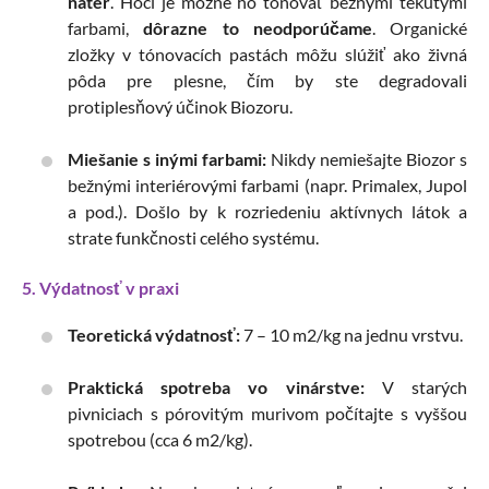
náter
. Hoci je možné ho tónovať bežnými tekutými
farbami,
dôrazne to neodporúčame
. Organické
zložky v tónovacích pastách môžu slúžiť ako živná
pôda pre plesne, čím by ste degradovali
protiplesňový účinok Biozoru.
Miešanie s inými farbami:
Nikdy nemiešajte Biozor s
bežnými interiérovými farbami (napr. Primalex, Jupol
a pod.). Došlo by k rozriedeniu aktívnych látok a
strate funkčnosti celého systému.
5. Výdatnosť v praxi
Teoretická výdatnosť:
7 – 10
m2/kg
na jednu vrstvu.
Praktická spotreba vo vinárstve:
V starých
pivniciach s pórovitým murivom počítajte s vyššou
spotrebou (cca 6
m2/kg
).