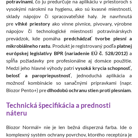
potravinami
, čo ju predurčuje na aplikáciu v priestoroch s
vysokými nárokmi na hygienu, ako sú kvasné miestnosti,
sklady nápojov či spracovateľské haly. Je navrhnutá
pre
vlhké priestory
ako vínne pivnice, pivovary, výrobne
nápojov či technologické miestnosti potravinárskych
prevádzok, kde pomáha
predchádzať tvorbe plesní a
mikrobiálneho rastu
. Produkt je registrovaný podľa
platnej
európskej legislatívy BPR (nariadenie EÚ č. 528/2012)
a
spĺňa požiadavky pre profesionálne aj domáce použitie.
Medzi jeho hlavné výhody patrí
vysoká krycia schopnosť,
belosť a paropriepustnosť
, jednoduchá aplikácia a
možnosť kombinácie so sanačnými prípravkami (napr.
Biozor Pento+) pre
dlhodobú ochranu stien proti plesniam
.
Technická špecifikácia a prednosti
náteru
Biozor Normál+ nie je len bežná disperzná farba. Ide o
komplexný systém ochrany povrchov, ktorého receptúra je