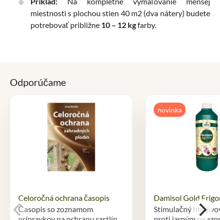
Príklad:
Na kompletné vymaľovanie menšej
miestnosti s plochou stien 40
m2
(dva nátery) budete
potrebovať približne
10 – 12 kg
farby.
Odporúčame
novinka
Celoročná ochrana časopis
Damisol Gold Frigo
Časopis so zoznamom
Stimulačný hnojivo
prípravkov na ochranu rastlín
proti jarným mraz