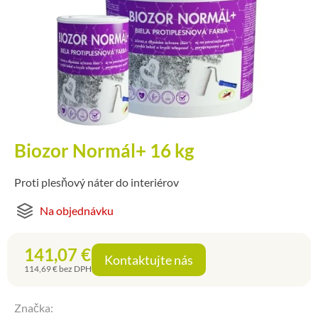
Biozor Normál+ 16 kg
Proti plesňový náter do interiérov
Na objednávku
141,07
€
Kontaktujte nás
114,69
€
bez DPH
Značka: