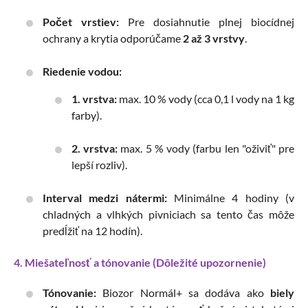
Počet vrstiev:
Pre dosiahnutie plnej biocídnej
ochrany a krytia odporúčame
2 až 3 vrstvy
.
Riedenie vodou:
1. vrstva:
max. 10 % vody (cca 0,1 l vody na 1 kg
farby).
2. vrstva:
max. 5 % vody (farbu len "oživiť" pre
lepší rozliv).
Interval medzi nátermi:
Minimálne 4 hodiny (v
chladných a vlhkých pivniciach sa tento čas môže
predĺžiť na 12 hodín).
4. Miešateľnosť a tónovanie (Dôležité upozornenie)
Tónovanie:
Biozor Normál+ sa dodáva ako
biely