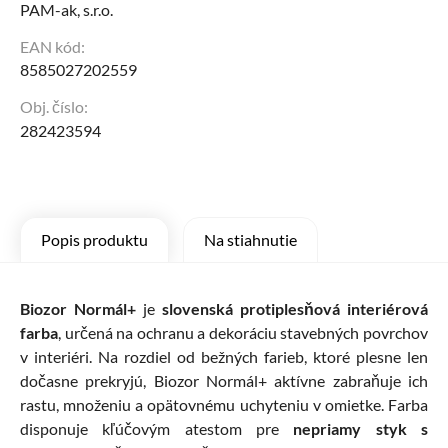
PAM-ak, s.r.o.
EAN kód:
8585027202559
Obj. číslo:
282423594
Popis produktu
Na stiahnutie
Biozor Normál+
je
slovenská protiplesňová interiérová
farba
, určená na ochranu a dekoráciu stavebných povrchov
v interiéri. Na rozdiel od bežných farieb, ktoré plesne len
dočasne prekryjú, Biozor Normál+ aktívne zabraňuje ich
rastu, množeniu a opätovnému uchyteniu v omietke. Farba
disponuje kľúčovým atestom pre
nepriamy styk s