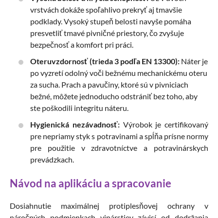
vrstvách dokáže spoľahlivo prekryť aj tmavšie
podklady. Vysoký stupeň belosti navyše pomáha
presvetliť tmavé pivničné priestory, čo zvyšuje
bezpečnosť a komfort pri práci.
Oteruvzdornosť (trieda 3 podľa EN 13300):
Náter je
po vyzretí odolný voči bežnému mechanickému oteru
za sucha. Prach a pavučiny, ktoré sú v pivniciach
bežné, môžete jednoducho odstrániť bez toho, aby
ste poškodili integritu náteru.
Hygienická nezávadnosť:
Výrobok je certifikovaný
pre nepriamy styk s potravinami a spĺňa prísne normy
pre použitie v zdravotníctve a potravinárskych
prevádzkach.
Návod na aplikáciu a spracovanie
Dosiahnutie maximálnej protiplesňovej ochrany v
náročných podmienkach vinárstiev závisí od dodržania