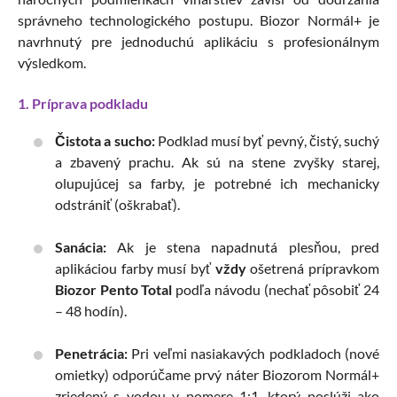
správneho technologického postupu. Biozor Normál+ je
navrhnutý pre jednoduchú aplikáciu s profesionálnym
výsledkom.
1. Príprava podkladu
Čistota a sucho:
Podklad musí byť pevný, čistý, suchý
a zbavený prachu. Ak sú na stene zvyšky starej,
olupujúcej sa farby, je potrebné ich mechanicky
odstrániť (oškrabať).
Sanácia:
Ak je stena napadnutá plesňou, pred
aplikáciou farby musí byť
vždy
ošetrená prípravkom
Biozor Pento Total
podľa návodu (nechať pôsobiť 24
– 48 hodín).
Penetrácia:
Pri veľmi nasiakavých podkladoch (nové
omietky) odporúčame prvý náter Biozorom Normál+
zriedený s vodou v pomere 1:1, ktorý poslúži ako