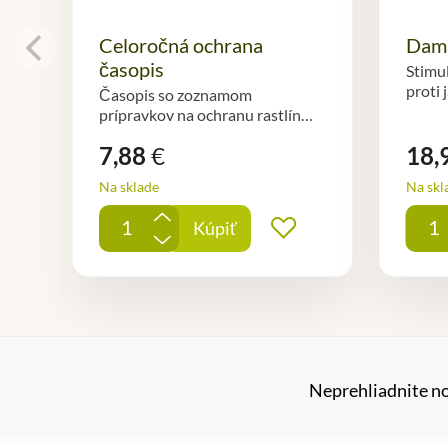
Celoročná ochrana
Dami
časopis
Stimu
proti
Časopis so zoznamom
prípravkov na ochranu rastlín…
7,88
€
18,
Na sklade
Na skl
+
Kúpiť
Pridať do obľúbe
-
Neprehliadnite n