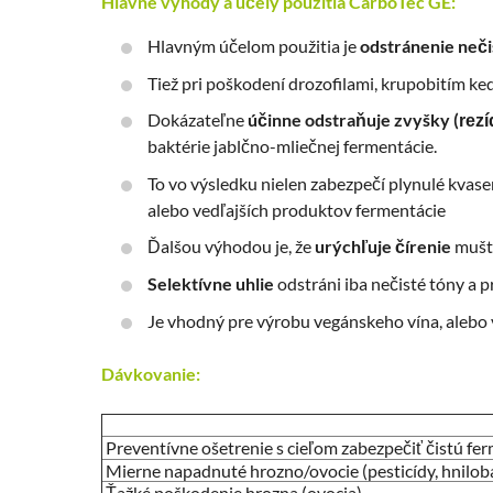
Hlavné výhody a účely použitia CarboTec GE:
Hlavným účelom použitia je
odstránenie neči
Tiež pri poškodení drozofilami, krupobitím k
Dokázateľne
účinne odstraňuje zvyšky (
rez
baktérie jablčno-mliečnej fermentácie.
To vo výsledku nielen zabezpečí plynulé kvas
alebo vedľajších produktov fermentácie
Ďalšou výhodou je, že
urýchľuje čírenie
muštu
Selektívne uhlie
odstráni iba nečisté tóny a 
Je vhodný pre výrobu vegánskeho vína, alebo 
Dávkovanie:
Preventívne ošetrenie s cieľom zabezpečiť čistú fe
Mierne napadnuté hrozno/ovocie (pesticídy, hnilob
Ťažké poškodenie hrozna (ovocia)