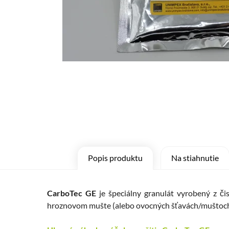
Popis produktu
Na stiahnutie
CarboTec GE
je špeciálny granulát vyrobený z či
hroznovom mušte (alebo ovocných šťavách/muštoch)