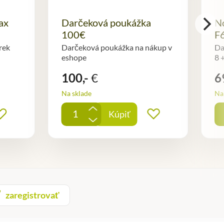
ax
Darčeková poukážka
No
100€
F
rek
Darčeková poukážka na nákup v
Da
eshope
8 
100,-
€
6
Na sklade
Na 
+
Kúpiť
Pridať do obľúbených
Pridať do obľ
-
zaregistrovať