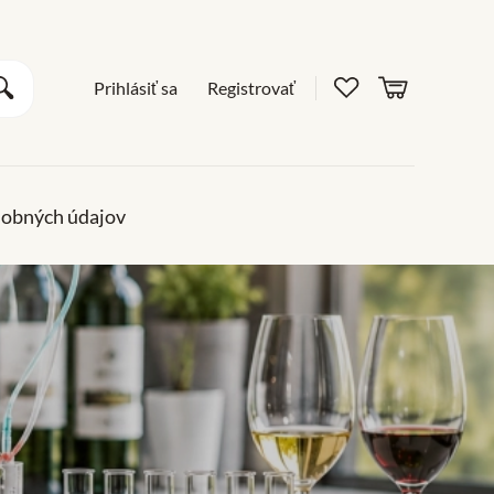
Obľúbené pro
košík
Vyhľadať
Prihlásiť sa
Registrovať
sobných údajov