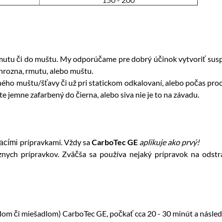
mutu či do muštu. My odporúčame pre dobrý účinok vytvoriť susp
hrozna, rmutu, alebo muštu.
ho muštu/šťavy či už pri statickom odkalovaní, alebo počas proce
e jemne zafarbený do čierna, alebo siva nie je to na závadu.
prípravkami. Vždy sa
CarboTec GE
aplikuje ako prvý!
acími
nych prípravkov. Zväčša sa používa nejaký prípravok na odstr
om či miešadlom) CarboTec GE, počkať cca 20 - 30 minút a násle