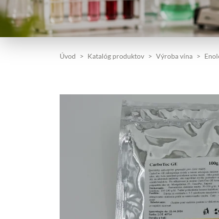
Úvod
Katalóg produktov
Výroba vína
Enol