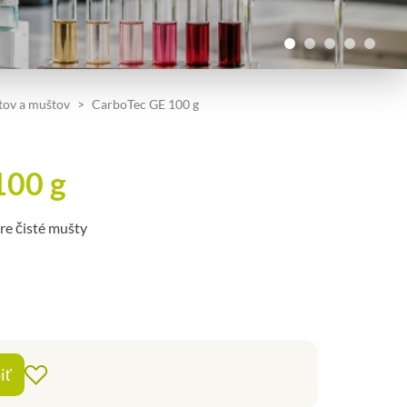
tov a muštov
CarboTec GE 100 g
100 g
re čisté mušty
+
iť
Pridať do obľúbených
-