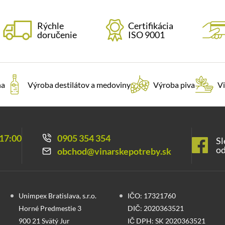
Rýchle
Certifikácia
doručenie
ISO 9001
na
Výroba destilátov a medoviny
Výroba piva
Vi
 17:00
0905 354 354
Sl
od
obchod@vinarskepotreby.sk
Unimpex Bratislava, s.r.o.
IČO: 17321760
Horné Predmestie 3
DIČ: 2020363521
900 21 Svätý Jur
IČ DPH: SK 2020363521