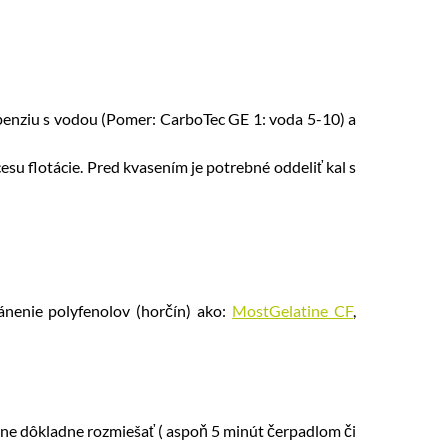
enziu s vodou (Pomer: CarboTec GE 1: voda 5-10) a
su flotácie. Pred kvasením je potrebné oddeliť kal s
ánenie polyfenolov (horčín) ako:
MostGelatine CF
,
dne dôkladne rozmiešať ( aspoň 5 minút čerpadlom či