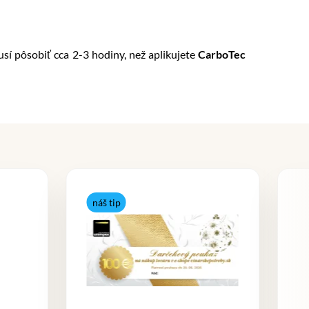
sí pôsobiť cca 2-3 hodiny, než aplikujete
CarboTec
náš tip