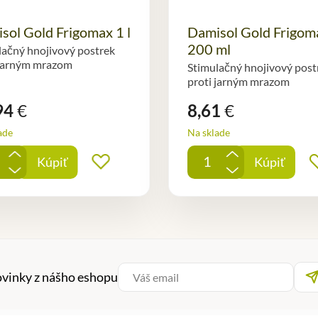
sol Gold Frigomax 1 l
Damisol Gold Frigom
200 ml
lačný hnojivový postrek
 jarným mrazom
Stimulačný hnojivový post
proti jarným mrazom
94
€
8,61
€
ade
Na sklade
+
+
Kúpiť
Kúpiť
ných
Pridať do obľúbených
-
-
ovinky z nášho eshopu