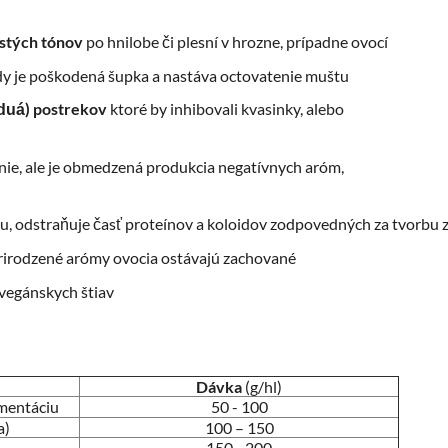
stých tónov
po hnilobe či plesní v hrozne, prípadne ovocí
edy je poškodená šupka a nastáva octovatenie muštu
) postrekov
ktoré by inhibovali kvasinky, alebo
íduá
enie, ale je obmedzená produkcia negatívnych aróm,
, odstraňuje časť proteínov a koloidov zodpovedných za tvorbu 
prirodzené arómy ovocia ostávajú zachované
vegánskych štiav
Dávka
(g/hl)
rmentáciu
50 - 100
a)
100 – 150
150 - 200