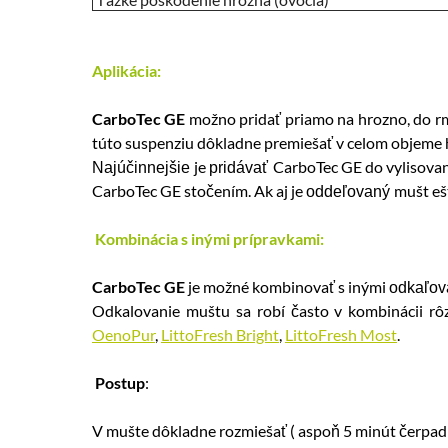
Aplikácia:
CarboTec GE
možno pridať priamo na hrozno, do r
túto suspenziu dôkladne premiešať v celom objeme 
je
CarboTec GE do vylisované
Najúčinnejšie
pridávať
CarboTec GE stočením. Ak aj je
mušt ešt
oddeľovaný
Kombinácia s inými prípravkami:
CarboTec GE
je možné kombinovať s inými
odkaľov
Odkalovanie muštu sa robí často v kombinácii rôz
OenoPur
,
LittoFresh Bright
,
LittoFresh Most
.
Postup
:
V mušte dôkladne rozmiešať ( aspoň 5 minút čerpadl