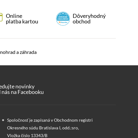
Online
Dôveryhodný
platba kartou
obchod
nohrad a záhrada
edujte novinky
 nás na Facebooku
Spoločnosť je zapísaná v Obchodnom registri
Okresného súdu Bratislava I, odd.:sro,
Vložka číslo 13343/B