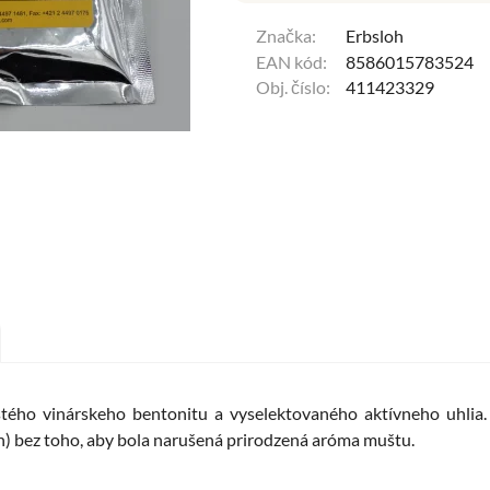
Značka:
Erbsloh
EAN kód:
8586015783524
Obj. číslo:
411423329
stého vinárskeho bentonitu a vyselektovaného aktívneho uhlia.
 bez toho, aby bola narušená prirodzená aróma muštu.