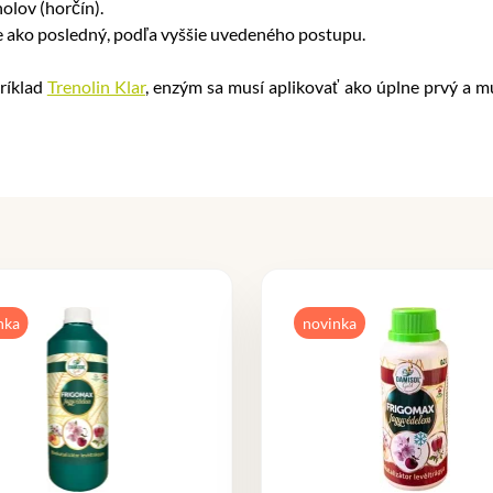
olov (horčín).
uje ako posledný, podľa vyššie uvedeného postupu.
ríklad
Trenolin Klar
, enzým sa musí aplikovať ako úplne prvý a mu
nka
novinka