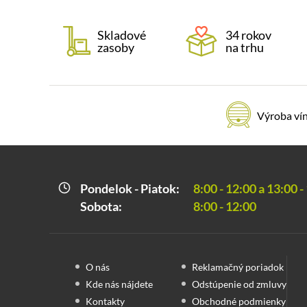
Skladové
34 rokov
zasoby
na trhu
Výroba ví
Pondelok - Piatok:
8:00 - 12:00 a 13:00 -
Sobota:
8:00 - 12:00
O nás
Reklamačný poriadok
Kde nás nájdete
Odstúpenie od zmluvy
Kontakty
Obchodné podmienky