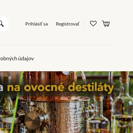
Obľúbené pro
košík
Vyhľadať
Prihlásiť sa
Registrovať
sobných údajov