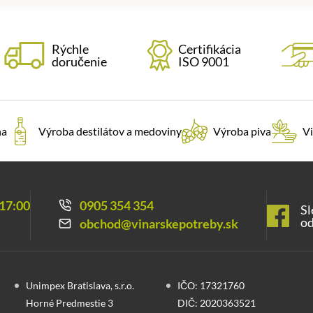
Rýchle
Certifikácia
doručenie
ISO 9001
na
Výroba destilátov a medoviny
Výroba piva
Vi
 17:00
0905 354 354
Sl
od
obchod@vinarskepotreby.sk
Unimpex Bratislava, s.r.o.
IČO: 17321760
Horné Predmestie 3
DIČ: 2020363521