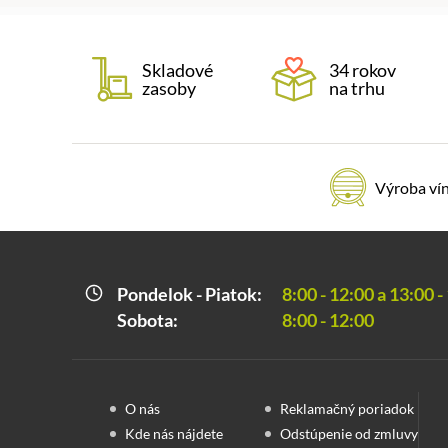
Skladové
34 rokov
zasoby
na trhu
Výroba ví
Pondelok - Piatok:
8:00 - 12:00 a 13:00 -
Sobota:
8:00 - 12:00
O nás
Reklamačný poriadok
Kde nás nájdete
Odstúpenie od zmluvy