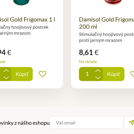
sol Gold Frigomax 1 l
Damisol Gold Frigom
200 ml
lačný hnojivový postrek
 jarným mrazom
Stimulačný hnojivový post
proti jarným mrazom
94
€
8,61
€
ade
Na sklade
+
+
Kúpiť
Kúpiť
ných
Pridať do obľúbených
-
-
ovinky z nášho eshopu