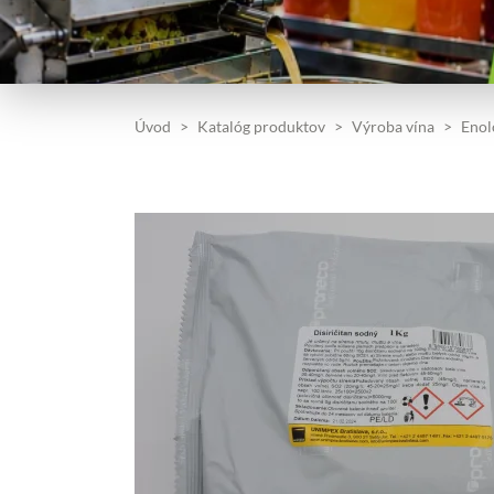
Úvod
Katalóg produktov
Výroba vína
Enol