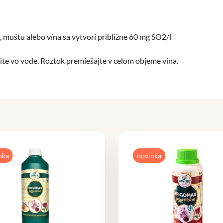
, muštu alebo vína sa vytvorí približne 60 mg SO2/l
te vo vode. Roztok premiešajte v celom objeme vína.
nka
novinka