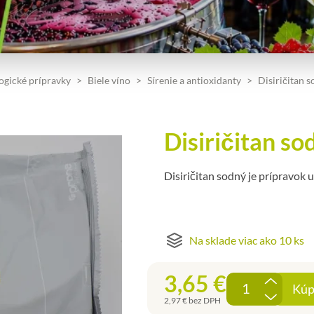
ogické prípravky
Biele víno
Sírenie a antioxidanty
Disiričitan s
Disiričitan so
Disiričitan sodný je prípravok 
Na sklade viac ako 10 ks
3,65
€
Kúp
2,97
€
bez DPH