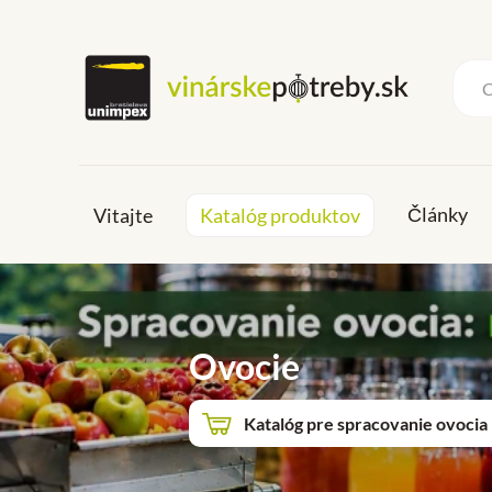
Články
Vitajte
Katalóg produktov
Ovocie
Katalóg pre spracovanie ovocia