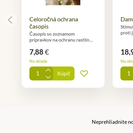
Celoročná ochrana
Dami
časopis
Stimu
proti
Časopis so zoznamom
prípravkov na ochranu rastlín…
7,88
€
18,
Na sklade
Na skl
+
Kúpiť
Pridať do obľúbe
-
Neprehliadnite n