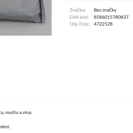
Značka:
Bez značky
EAN kód:
8586015780837
Obj. číslo:
4722528
tu, muštu a vína.
dení.