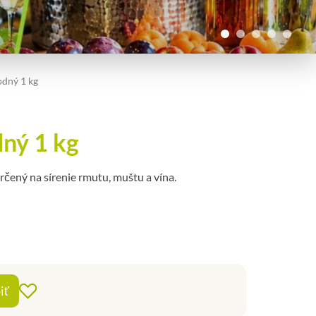
odný 1 kg
dný 1 kg
určený na sírenie rmutu, muštu a vína.
+
iť
Pridať do obľúbených
-