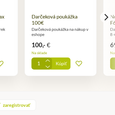
ax
Darčeková poukážka
No
100€
F
rek
Darčeková poukážka na nákup v
Da
eshope
8 
100,-
€
6
Na sklade
Na 
+
Kúpiť
Pridať do obľúbených
Pridať do obľ
-
zaregistrovať