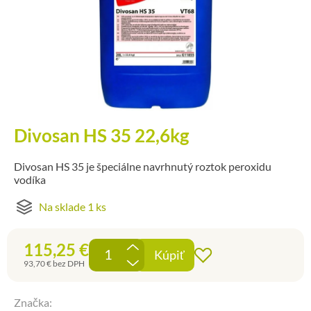
Divosan HS 35 22,6kg
Divosan HS 35 je špeciálne navrhnutý roztok peroxidu
vodíka
Na sklade 1 ks
115,25
€
+
Kúpiť
Pridať do obľúb
-
93,70
€
bez DPH
Značka: