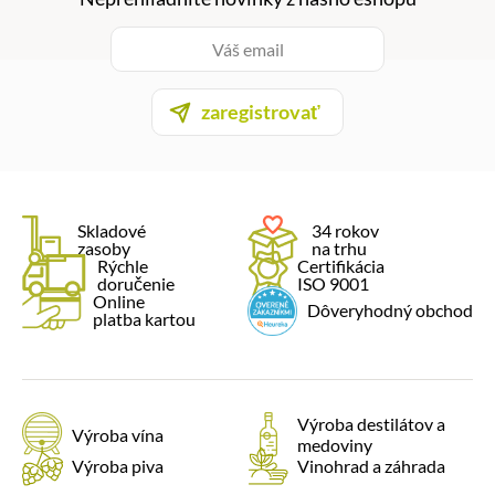
zaregistrovať
Skladové
34 rokov
zasoby
na trhu
Rýchle
Certifikácia
doručenie
ISO 9001
Online
Dôveryhodný obchod
platba kartou
Výroba destilátov a
Výroba vína
medoviny
Výroba piva
Vinohrad a záhrada