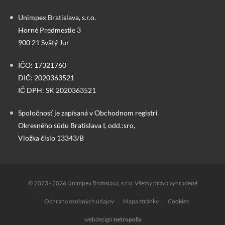
Unimpex Bratislava, s.r.o.
Horné Predmestie 3
900 21 Svätý Jur
IČO: 17321760
DIČ: 2020363521
IČ DPH: SK 2020363521
Spoločnosť je zapísaná v Obchodnom registri
Okresného súdu Bratislava I, odd.:sro,
Vložka číslo 13343/B
© 2023 - 2026 Unimpex Bratislava, s.r.o. Všetky práva vyhradené
Ochrana osobných údajov
Mapa stránky
Cookies
webdesign
netropolis