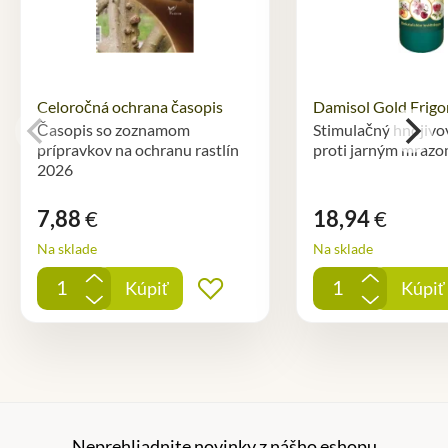
Celoročná ochrana časopis
Damisol Gold Frigo
Časopis so zoznamom
Stimulačný hnojivo
prípravkov na ochranu rastlín
proti jarným mraz
2026
7,88
€
18,94
€
Na sklade
Na sklade
+
+
Kúpiť
Kúpiť
Pridať do obľúbených
-
-
Neprehliadnite novinky z nášho eshopu