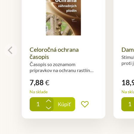
Celoročná ochrana
Dami
časopis
Stimu
proti
Časopis so zoznamom
prípravkov na ochranu rastlín…
7,88
€
18,
Na sklade
Na skl
+
Kúpiť
Pridať do obľúbe
-