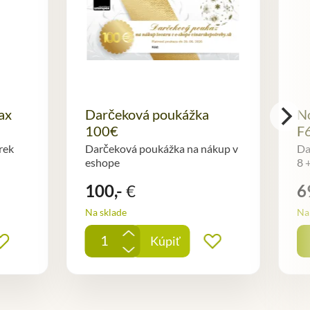
ax
Darčeková poukážka
No
100€
F
rek
Darčeková poukážka na nákup v
Da
eshope
8 
100,-
€
6
Na sklade
Na 
+
Kúpiť
Pridať do obľúbených
Pridať do obľ
-