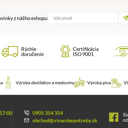
ovinky z nášho eshopu
Rýchle
Certifikácia
doručenie
ISO 9001
na
Výroba destilátov a medoviny
Výroba piva
Vi
 17:00
0905 354 354
Sl
od
obchod@vinarskepotreby.sk