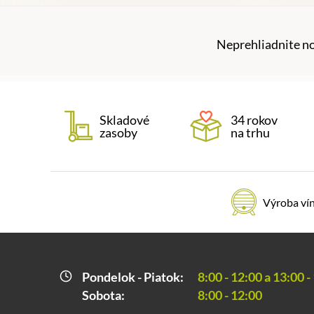
Neprehliadnite n
Skladové
34 rokov
zasoby
na trhu
Výroba ví
Pondelok - Piatok:
8:00 - 12:00 a 13:00 -
Sobota:
8:00 - 12:00