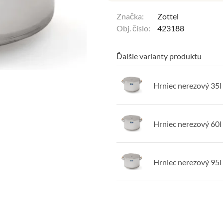
Značka:
Zottel
Obj. číslo:
423188
Ďalšie varianty produktu
Hrniec nerezový 35l
Hrniec nerezový 60l
Hrniec nerezový 95l