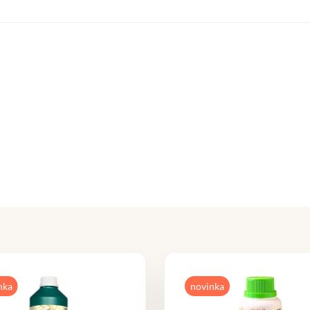
nka
novinka