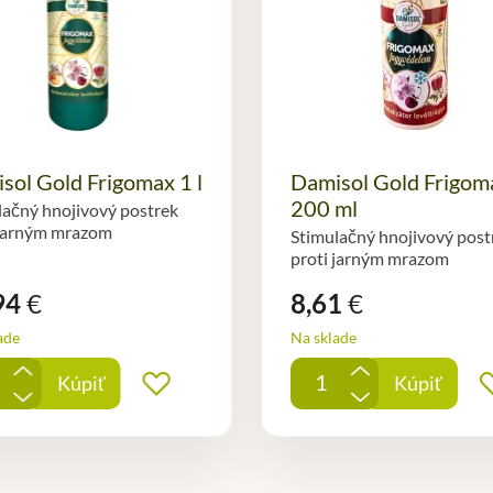
sol Gold Frigomax 1 l
Damisol Gold Frigom
200 ml
lačný hnojivový postrek
 jarným mrazom
Stimulačný hnojivový post
proti jarným mrazom
94
€
8,61
€
ade
Na sklade
+
+
Kúpiť
Kúpiť
ných
Pridať do obľúbených
-
-