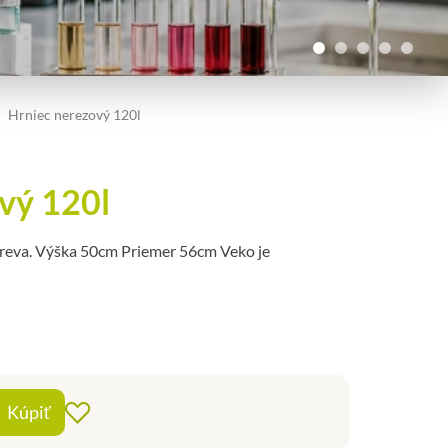
Hrniec nerezový 120l
vý 120l
dreva. Výška 50cm Priemer 56cm Veko je
+
Kúpiť
Pridať do obľúbených
-