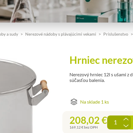
by a sudy
Nerezové nádoby s plávajúcimi vekami
Príslušenstvo
Hrniec nerezo
Nerezový hrniec 12l s ušami z 
súčasťou balenia.
Na sklade 1 ks
208,02
€
169,12
€
bez DPH