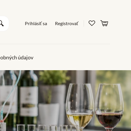
Obľúbené pro
košík
Vyhľadať
Prihlásiť sa
Registrovať
sobných údajov