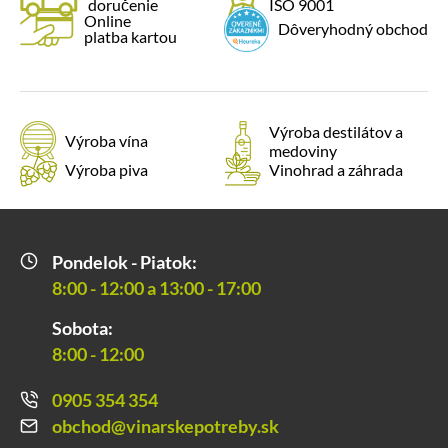
doručenie
ISO 9001
Online
Dôveryhodný obchod
platba kartou
Výroba destilátov a
Výroba vína
medoviny
Výroba piva
Vinohrad a záhrada
Pondelok - Piatok:
8:00 - 12:00 a 13:00 - 17:00
Sobota:
8:00 - 12:00
0905 354 354
obchod@vinarskepotreby.sk