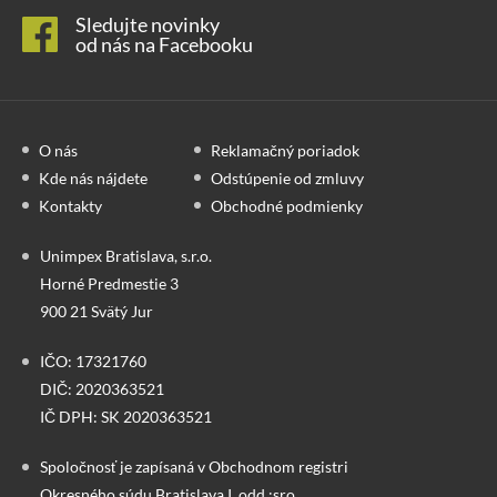
Sledujte novinky
od nás na Facebooku
O nás
Reklamačný poriadok
Kde nás nájdete
Odstúpenie od zmluvy
Kontakty
Obchodné podmienky
Unimpex Bratislava, s.r.o.
Horné Predmestie 3
900 21 Svätý Jur
IČO: 17321760
DIČ: 2020363521
IČ DPH: SK 2020363521
Spoločnosť je zapísaná v Obchodnom registri
Okresného súdu Bratislava I, odd.:sro,