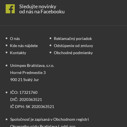
Sledujte novinky
od nás na Facebooku
O nás
Reklamačný poriadok
Kde nás nájdete
Odstúpenie od zmluvy
Kontakty
Obchodné podmienky
Unimpex Bratislava, s.r.o.
Horné Predmestie 3
900 21 Svätý Jur
IČO: 17321760
DIČ: 2020363521
IČ DPH: SK 2020363521
Spoločnosť je zapísaná v Obchodnom registri
Okresného súdu Bratislava I, odd.:sro,