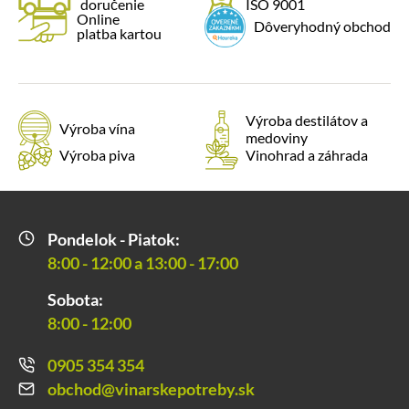
doručenie
ISO 9001
Online
Dôveryhodný obchod
platba kartou
Výroba destilátov a
Výroba vína
medoviny
Výroba piva
Vinohrad a záhrada
Pondelok - Piatok:
8:00 - 12:00 a 13:00 - 17:00
Sobota:
8:00 - 12:00
0905 354 354
obchod@vinarskepotreby.sk