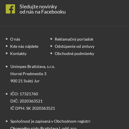
Sledujte novinky
od nás na Facebooku
O nás
Reklamačný poriadok
Kde nás nájdete
Odstúpenie od zmluvy
Kontakty
Obchodné podmienky
Unimpex Bratislava, s.r.o.
Horné Predmestie 3
900 21 Svätý Jur
IČO: 17321760
DIČ: 2020363521
IČ DPH: SK 2020363521
Spoločnosť je zapísaná v Obchodnom registri
Okresného súdu Bratislava I, odd.:sro,