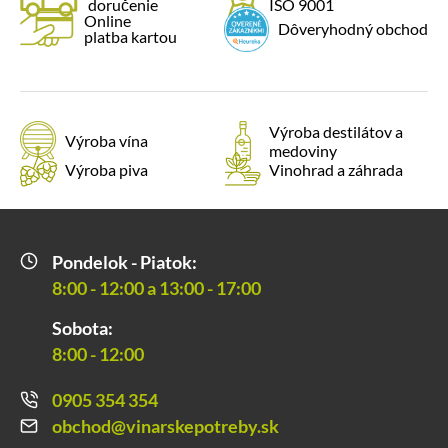
doručenie
ISO 9001
Online
Dôveryhodný obchod
platba kartou
Výroba destilátov a
Výroba vína
medoviny
Výroba piva
Vinohrad a záhrada
Pondelok - Piatok:
8:00 - 12:00 a 13:00 - 17:00
Sobota:
8:00 - 12:00
0905 354 354
obchod@vinarskepotreby.sk