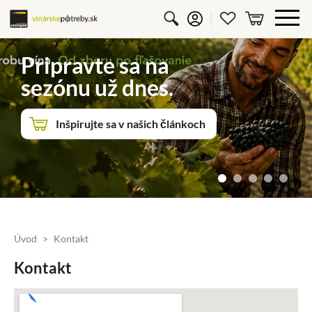
Vyhľadávanie
Prihlásiť sa
Obľúbené p
košík
Pripravte sa na
sezónu už dnes.
Inšpirujte sa v našich článkoch
Úvod
Kontakt
Kontakt