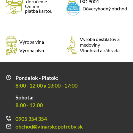
doručenie
ISO 9001
Online
Dôveryhodný obchod
platba kartou
Výroba destilátov a
Výroba vína
medoviny
Výroba piva
Vinohrad a záhrada
Pondelok - Piatok:
8:00 - 12:00 a 13:00 - 17:00
Sobota:
8:00 - 12:00
0905 354 354
obchod@vinarskepotreby.sk