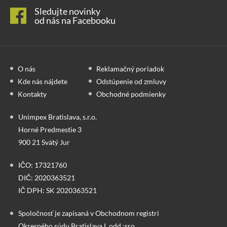
Sledujte novinky
od nás na Facebooku
O nás
Reklamačný poriadok
Kde nás nájdete
Odstúpenie od zmluvy
Kontakty
Obchodné podmienky
Unimpex Bratislava, s.r.o.
Horné Predmestie 3
900 21 Svätý Jur
IČO: 17321760
DIČ: 2020363521
IČ DPH: SK 2020363521
Spoločnosť je zapísaná v Obchodnom registri
Okresného súdu Bratislava I, odd.:sro,