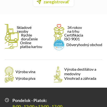
zaregistrovať
Skladové
34 rokov
zasoby
na trhu
Rýchle
Certifikácia
doručenie
ISO 9001
Online
Dôveryhodný obchod
platba kartou
Výroba destilátov a
Výroba vína
medoviny
Výroba piva
Vinohrad a záhrada
Pondelok - Piatok:
8:00 - 12:00 a 13:00 - 17:00