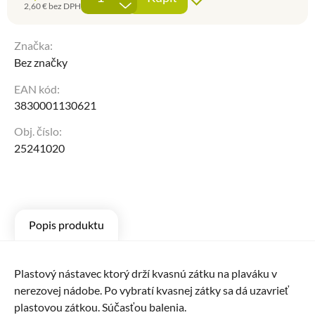
-
2,60
€
bez DPH
Značka:
Bez značky
EAN kód:
3830001130621
Obj. číslo:
25241020
Popis produktu
Plastový nástavec ktorý drží kvasnú zátku na plaváku v
nerezovej nádobe. Po vybratí kvasnej zátky sa dá uzavrieť
plastovou zátkou. Súčasťou balenia.