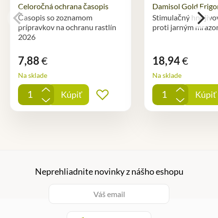
Celoročná ochrana časopis
Damisol Gold Frigo
Časopis so zoznamom
Stimulačný hnojivo
prípravkov na ochranu rastlín
proti jarným mraz
2026
7,88
€
18,94
€
Na sklade
Na sklade
+
+
Kúpiť
Kúpiť
Pridať do obľúbených
-
-
Neprehliadnite novinky z nášho eshopu