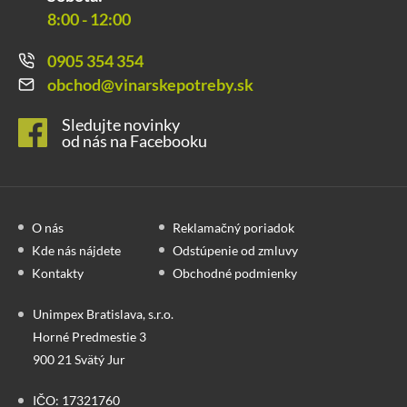
8:00 - 12:00
0905 354 354
obchod@vinarskepotreby.sk
Sledujte novinky
od nás na Facebooku
O nás
Reklamačný poriadok
Kde nás nájdete
Odstúpenie od zmluvy
Kontakty
Obchodné podmienky
Unimpex Bratislava, s.r.o.
Horné Predmestie 3
900 21 Svätý Jur
IČO: 17321760