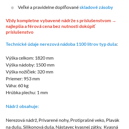
Veľké a pravidelne doplňované
skladové zásoby
Vždy kompletne vybavené nádrže s príslušenstvom →
najlepšia a férová cena bez nutnosti dokúpiť
príslušenstvo
Technické údaje nerezová nádoba 1100 litrov typ duša
:
Výška celkom: 1820 mm
Výška nádoby: 1500 mm
Výška nožičiek: 320 mm
Priemer: 953 mm
Váha: 60 kg
Hrúbka plechu: 1 mm
Nádrž obsahuje:
Nerezová nádrž, Privarené nohy, Protiprašné veko, Plavák
na dušu, Silikonová duša, Nástavec kvasnej zátky, Kvasná