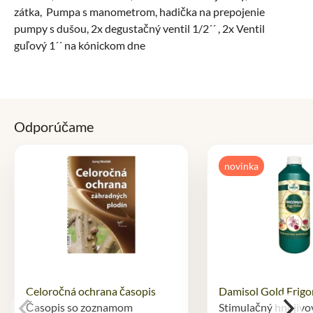
zátka, Pumpa s manometrom, hadička na prepojenie
pumpy s dušou, 2x degustačný ventil 1/2´´ , 2x Ventil
guľový 1´´ na kónickom dne
Odporúčame
novinka
Celoročná ochrana časopis
Damisol Gold Frigo
Časopis so zoznamom
Stimulačný hnojivo