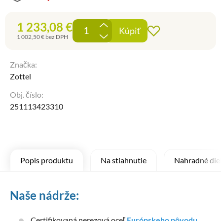
1 233,08
€
+
Kúpiť
Pridať do obľ
-
1 002,50
€
bez DPH
Značka:
Zottel
Obj. číslo:
251113423310
Popis produktu
Na stiahnutie
Nahradné die
Naše nádrže:
Certifikovaná nerezová oceľ
Európskeho pôvodu