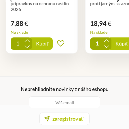
prípravkov na ochranu rastlín
proti jarným mraz
2026
7,88
€
18,94
€
Na sklade
Na sklade
+
+
Kúpiť
Kúpiť
Pridať do obľúbených
-
-
Neprehliadnite novinky z nášho eshopu
zaregistrovať