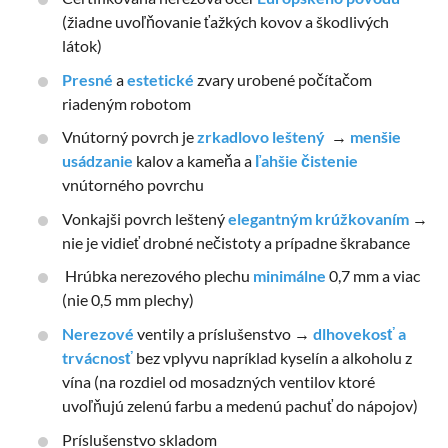
(žiadne uvoľňovanie ťažkých kovov a škodlivých
látok)
Presné
a
estetické
zvary urobené počítačom
riadeným robotom
Vnútorný povrch je
zrkadlovo leštený
→
menšie
usádzanie
kalov a kameňa a
ľahšie čistenie
vnútorného povrchu
Vonkajši povrch leštený
elegantným krúžkovaním
→
nie je vidieť drobné nečistoty a prípadne škrabance
Hrúbka nerezového plechu
minimálne
0,7 mm a viac
(nie 0,5 mm plechy)
Nerezové
ventily a príslušenstvo →
dlhovekosť a
trvácnosť
bez vplyvu napríklad kyselín a alkoholu z
vína (na rozdiel od mosadzných ventilov ktoré
uvoľňujú zelenú farbu a medenú pachuť do nápojov)
Príslušenstvo skladom