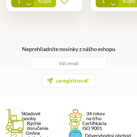
Kúpiť
Kúpiť
Pridať do obľúbených
-
-
Neprehliadnite novinky z nášho eshopu
zaregistrovať
Skladové
34 rokov
zasoby
na trhu
Rýchle
Certifikácia
doručenie
ISO 9001
Online
Dôveryhodný obchod