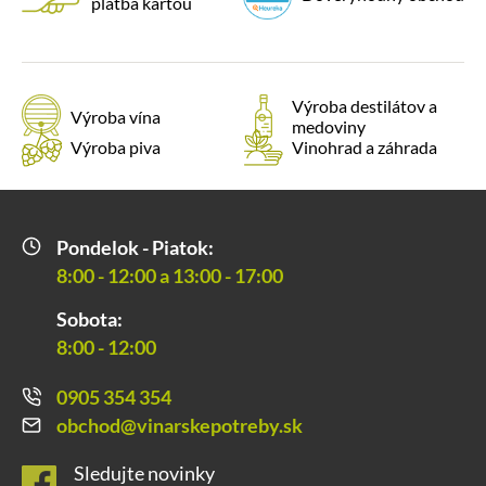
platba kartou
Výroba destilátov a
Výroba vína
medoviny
Výroba piva
Vinohrad a záhrada
Pondelok - Piatok:
8:00 - 12:00 a 13:00 - 17:00
Sobota:
8:00 - 12:00
0905 354 354
obchod@vinarskepotreby.sk
Sledujte novinky