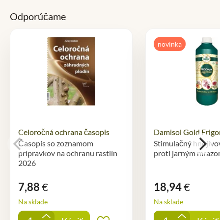
Odporúčame
novinka
Celoročná ochrana časopis
Damisol Gold Frigo
Časopis so zoznamom
Stimulačný hnojivo
prípravkov na ochranu rastlín
proti jarným mraz
2026
7,88
€
18,94
€
Na sklade
Na sklade
+
+