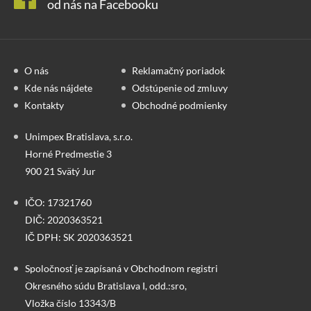
od nás na Facebooku
O nás
Reklamačný poriadok
Kde nás nájdete
Odstúpenie od zmluvy
Kontakty
Obchodné podmienky
Unimpex Bratislava, s.r.o.
Horné Predmestie 3
900 21 Svätý Jur
IČO: 17321760
DIČ: 2020363521
IČ DPH: SK 2020363521
Spoločnosť je zapísaná v Obchodnom registri
Okresného súdu Bratislava I, odd.:sro,
Vložka číslo 13343/B