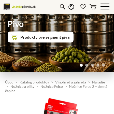
Vyhľadávanie
Prihlásiť sa
Obľúbené p
košík
Pivo
Produkty pre segment piva
Úvod
Katalóg produktov
Vinohrad a záhrada
Náradie
Nožnice a pilky
Nožnice Felco
Nožnice Felco 2 + zimná
čapica