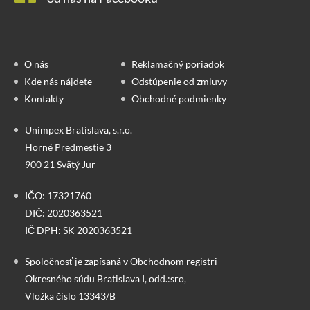
O nás
Reklamačný poriadok
Kde nás nájdete
Odstúpenie od zmluvy
Kontakty
Obchodné podmienky
Unimpex Bratislava, s.r.o.
Horné Predmestie 3
900 21 Svätý Jur
IČO: 17321760
DIČ: 2020363521
IČ DPH: SK 2020363521
Spoločnosť je zapísaná v Obchodnom registri
Okresného súdu Bratislava I, odd.:sro,
Vložka číslo 13343/B