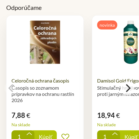
Odporúčame
novinka
Celoročná ochrana časopis
Damisol Gold Frigo
Časopis so zoznamom
Stimulačný hnojivo
prípravkov na ochranu rastlín
proti jarným mraz
2026
7,88
€
18,94
€
Na sklade
Na sklade
+
+
Kúpiť
Kúpiť
Pridať do obľúbených