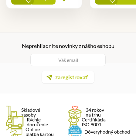
-
-
Neprehliadnite novinky z nášho eshopu
zaregistrovať
Skladové
34 rokov
zasoby
na trhu
Rýchle
Certifikácia
doručenie
ISO 9001
Online
Dôveryhodný obchod
platba kartou