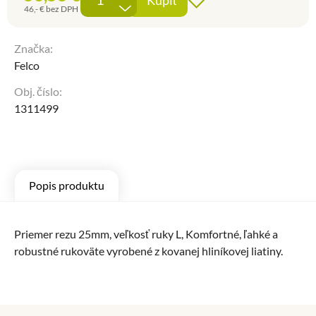
Kúpiť
Pridať do obľúben
-
46,-
€
bez DPH
Značka:
Felco
Obj. číslo:
1311499
Popis produktu
Priemer rezu 25mm, veľkosť ruky L, Komfortné, ľahké a
robustné rukoväte vyrobené z kovanej hliníkovej liatiny.