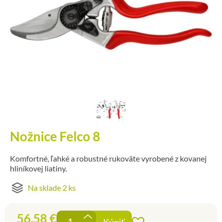
Nožnice Felco 8
Komfortné, ľahké a robustné rukoväte vyrobené z kovanej
hliníkovej liatiny.
Na sklade 2 ks
56,58
€
+