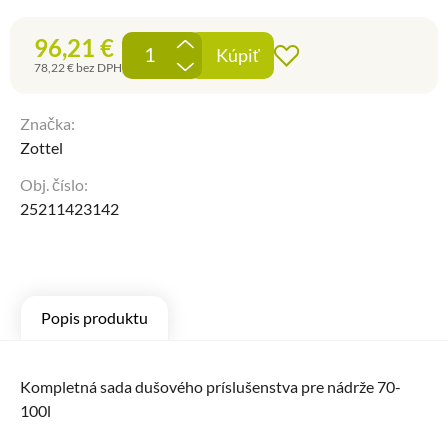
96,21
€
+
Kúpiť
Pridať do obľúbe
-
78,22
€
bez DPH
Značka:
Zottel
Obj. číslo:
25211423142
Popis produktu
Kompletná sada dušového príslušenstva pre nádrže 70-
100l