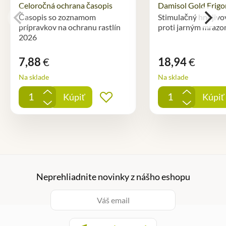
Celoročná ochrana časopis
Damisol Gold Frigo
Časopis so zoznamom
Stimulačný hnojivo
prípravkov na ochranu rastlín
proti jarným mraz
2026
7,88
€
18,94
€
Na sklade
Na sklade
+
+
Kúpiť
Kúpiť
Pridať do obľúbených
-
-
Neprehliadnite novinky z nášho eshopu