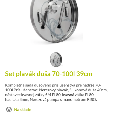
Set plavák duša 70-100l 39cm
Kompletná sada dušového príslušenstva pre nádrže 70-
100l Príslušenstvo: Nerezový plavák, Silikonová duša 40cm,
nástavec kvasnej zátky 5/4 Fi 80, kvasná zátka Fi 80,
hadička 8mm, Nerezová pumpa s manometrom RISO.
Na sklade