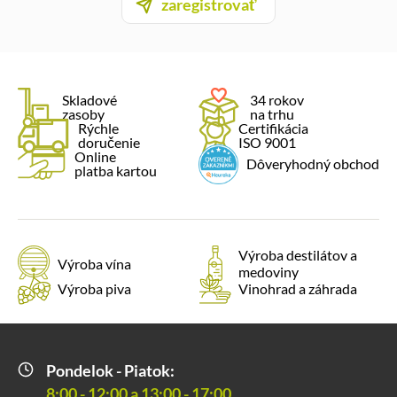
zaregistrovať
Skladové
34 rokov
zasoby
na trhu
Rýchle
Certifikácia
doručenie
ISO 9001
Online
Dôveryhodný obchod
platba kartou
Výroba destilátov a
Výroba vína
medoviny
Výroba piva
Vinohrad a záhrada
Pondelok - Piatok:
8:00 - 12:00 a 13:00 - 17:00