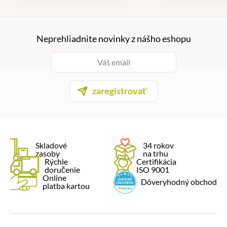
Neprehliadnite novinky z nášho eshopu
zaregistrovať
Skladové
34 rokov
zasoby
na trhu
Rýchle
Certifikácia
doručenie
ISO 9001
Online
Dôveryhodný obchod
platba kartou