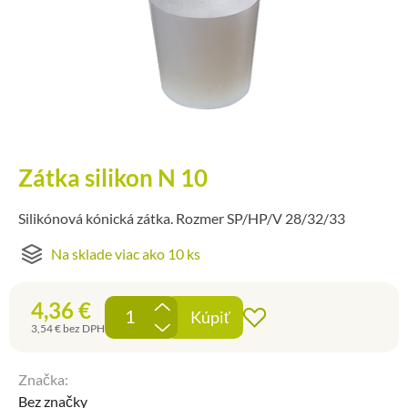
Zátka silikon N 10
Silikónová kónická zátka. Rozmer SP/HP/V 28/32/33
Na sklade viac ako 10 ks
4,36
€
+
Kúpiť
Pridať do obľúben
-
3,54
€
bez DPH
Značka:
Bez značky