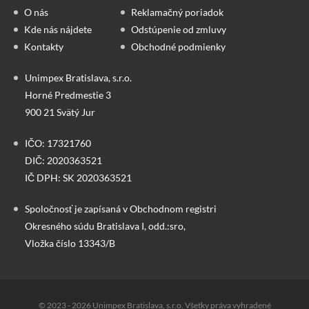
O nás
Reklamačný poriadok
Kde nás nájdete
Odstúpenie od zmluvy
Kontakty
Obchodné podmienky
Unimpex Bratislava, s.r.o.
Horné Predmestie 3
900 21 Svätý Jur
IČO: 17321760
DIČ: 2020363521
IČ DPH: SK 2020363521
Spoločnosť je zapísaná v Obchodnom registri
Okresného súdu Bratislava I, odd.:sro,
Vložka číslo 13343/B
© 2023 - 2026 Unimpex Bratislava, s.r.o. Všetky práva vyhradené