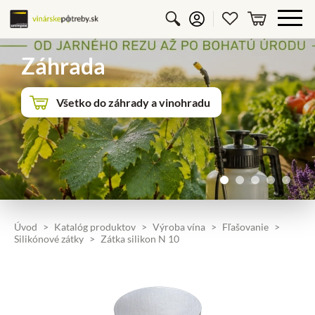
Vyhľadávanie
Prihlásiť sa
Obľúbené p
košík
Záhrada
Všetko do záhrady a vinohradu
Úvod
Katalóg produktov
Výroba vína
Fľašovanie
Silikónové zátky
Zátka silikon N 10