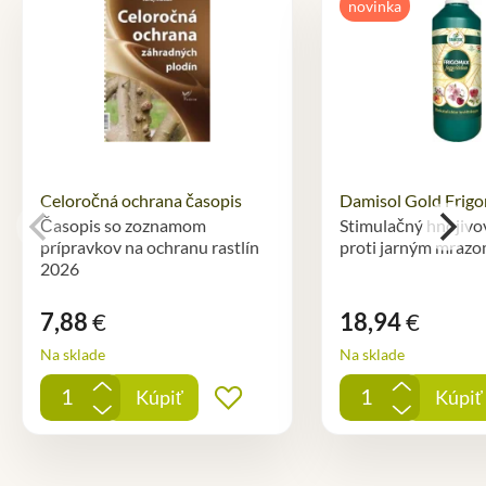
novinka
Celoročná ochrana časopis
Damisol Gold Frigo
Časopis so zoznamom
Stimulačný hnojivo
prípravkov na ochranu rastlín
proti jarným mraz
2026
7,88
€
18,94
€
Na sklade
Na sklade
+
+
Kúpiť
Kúpiť
Pridať do obľúbených
-
-