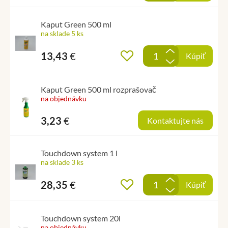
Kaput Green 500 ml
na sklade 5 ks
+
13,43
€
Pridať do obľúbených
Kúpiť
-
Kaput Green 500 ml rozprašovač
na objednávku
3,23
€
Kontaktujte nás
Touchdown system 1 l
na sklade 3 ks
+
28,35
€
Pridať do obľúbených
Kúpiť
-
Touchdown system 20l
na objednávku