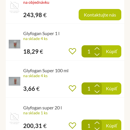
na objednávku
243,98
€
Kontaktujte nás
Glyfogan Super 1 l
na sklade 4 ks
+
18,29
€
Pridať do obľúbených
Kúpiť
-
Glyfogan Super 100 ml
na sklade 4 ks
+
3,66
€
Pridať do obľúbených
Kúpiť
-
Glyfogan super 20 l
na sklade 1 ks
+
200,31
€
Pridať do obľúbených
Kúpiť
-