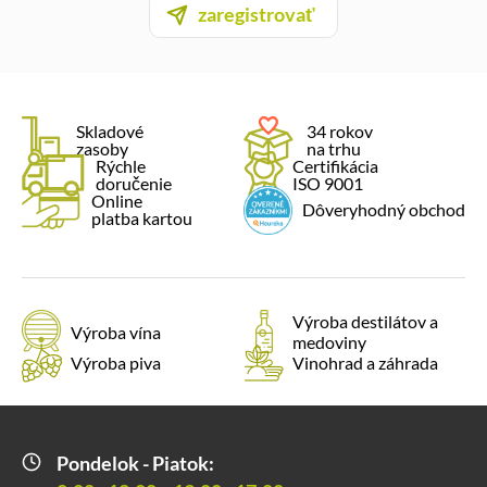
zaregistrovať
Skladové
34 rokov
zasoby
na trhu
Rýchle
Certifikácia
doručenie
ISO 9001
Online
Dôveryhodný obchod
platba kartou
Výroba destilátov a
Výroba vína
medoviny
Výroba piva
Vinohrad a záhrada
Pondelok - Piatok: