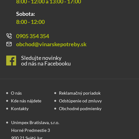
8:00 - 12:00 a 13:00 - 17:00
Sobota:
8:00 - 12:00
0905 354 354
obchod@vinarskepotreby.sk
Sledujte novinky
od nás na Facebooku
O nás
Reklamačný poriadok
Kde nás nájdete
Odstúpenie od zmluvy
Kontakty
Obchodné podmienky
Unimpex Bratislava, s.r.o.
Horné Predmestie 3
900 21 Svätý Jur