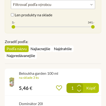
Filtrovať podľa výrobcu
Len produkty na sklade
3,-
341,-
Zoradiť podľa:
Podľa názvu
Najlacnejšie
Najdrahšie
Najpredávanejšie
Beloukha garden 100 ml
na sklade 3 ks
+
5,46
€
Pridať do obľúbených
Kúpiť
-
Dominátor 20l