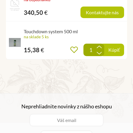
340,50
€
Kontaktujte nás
Touchdown system 500 ml
na sklade 5 ks
+
15,38
€
Pridať do obľúbených
Kúpiť
-
Neprehliadnite novinky z nášho eshopu