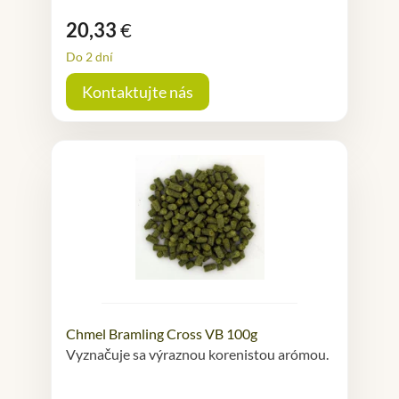
20,33
€
Do 2 dní
Kontaktujte nás
Chmel Bramling Cross VB 100g
Vyznačuje sa výraznou korenistou arómou.