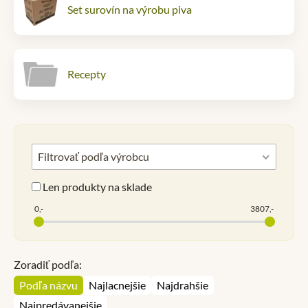
Set surovín na výrobu piva
Recepty
Filtrovať podľa výrobcu
Len produkty na sklade
0,-
3807,-
Zoradiť podľa:
Podľa názvu
Najlacnejšie
Najdrahšie
Najpredávanejšie