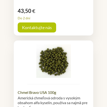
43,50
€
Do 2 dní
Kontaktujte nás
Chmel Bravo USA 100g
Americká chmeľová odroda s vysokým
obsahom alfa kyselín, používa sa najmä pre