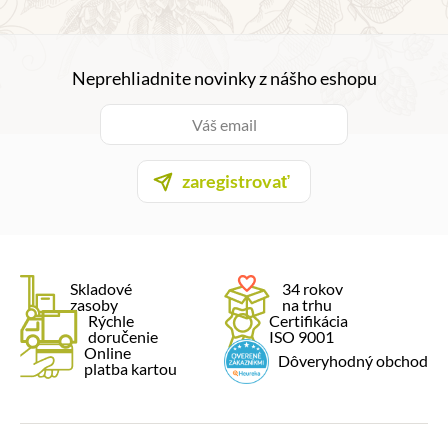
Neprehliadnite novinky z nášho eshopu
zaregistrovať
Skladové
34 rokov
zasoby
na trhu
Rýchle
Certifikácia
doručenie
ISO 9001
Online
Dôveryhodný obchod
platba kartou