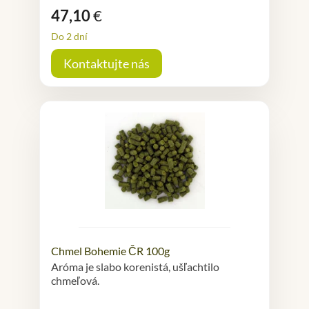
47,10
€
Do 2 dní
Kontaktujte nás
Chmel Bohemie ČR 100g
Aróma je slabo korenistá, ušľachtilo
chmeľová.