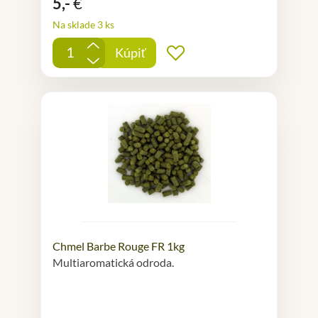
5,-
€
Na sklade 3 ks
+
Kúpiť
Pridať do obľúbených
-
Chmel Barbe Rouge FR 1kg
Multiaromatická odroda.