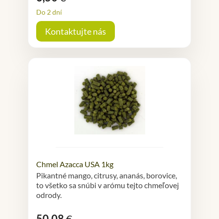
Do 2 dní
Kontaktujte nás
Chmel Azacca USA 1kg
Pikantné mango, citrusy, ananás, borovice,
to všetko sa snúbi v arómu tejto chmeľovej
odrody.
50,08
€