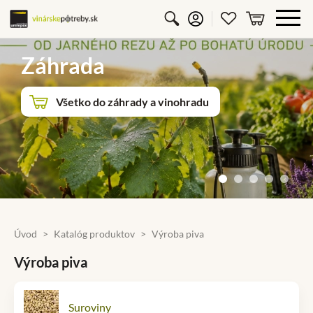
Vyhľadávanie
Prihlásiť sa
Obľúbené p
košík
Záhrada
Všetko do záhrady a vinohradu
Úvod
Katalóg produktov
Výroba piva
Výroba piva
Suroviny