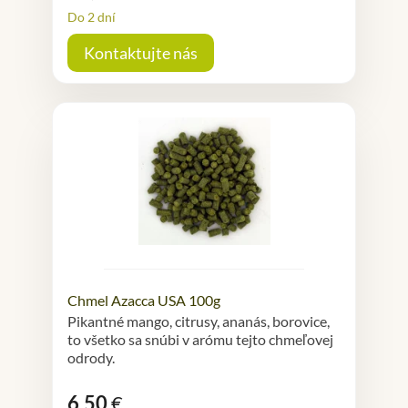
Do 2 dní
Kontaktujte nás
Chmel Azacca USA 100g
Pikantné mango, citrusy, ananás, borovice,
to všetko sa snúbi v arómu tejto chmeľovej
odrody.
6,50
€