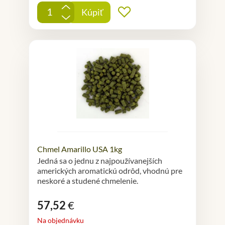
+
Kúpiť
Pridať do obľúbených
-
Chmel Amarillo USA 1kg
Jedná sa o jednu z najpoužívanejších
amerických aromatickú odrôd, vhodnú pre
neskoré a studené chmelenie.
57,52
€
Na objednávku