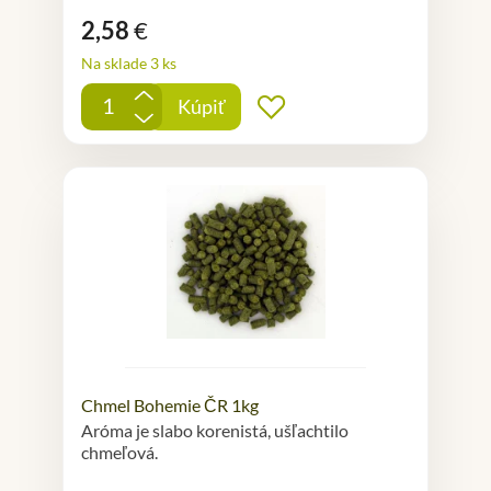
2,58
€
Na sklade 3 ks
+
Kúpiť
Pridať do obľúbených
-
Chmel Bohemie ČR 1kg
Aróma je slabo korenistá, ušľachtilo
chmeľová.