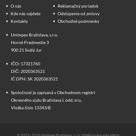
O nás
Reklamačný poriadok
Kde nás nájdete
Odstúpenie od zmluvy
Kontakty
Obchodné podmienky
Unimpex Bratislava, s.r.o.
Horné Predmestie 3
900 21 Svätý Jur
IČO: 17321760
DIČ: 2020363521
IČ DPH: SK 2020363521
Spoločnosť je zapísaná v Obchodnom registri
Okresného súdu Bratislava I, odd.:sro,
Vložka číslo 13343/B
© 2023 - 2026 Unimpex Bratislava, s.r.o. Všetky práva vyhradené