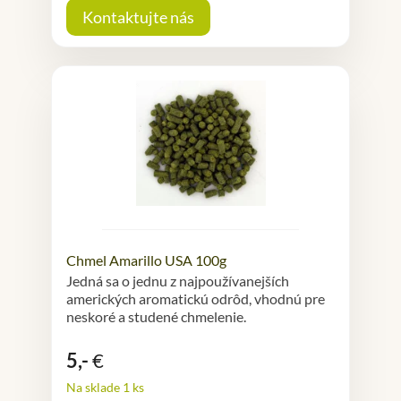
Kontaktujte nás
Chmel Amarillo USA 100g
Jedná sa o jednu z najpoužívanejších
amerických aromatickú odrôd, vhodnú pre
neskoré a studené chmelenie.
5,-
€
Na sklade 1 ks