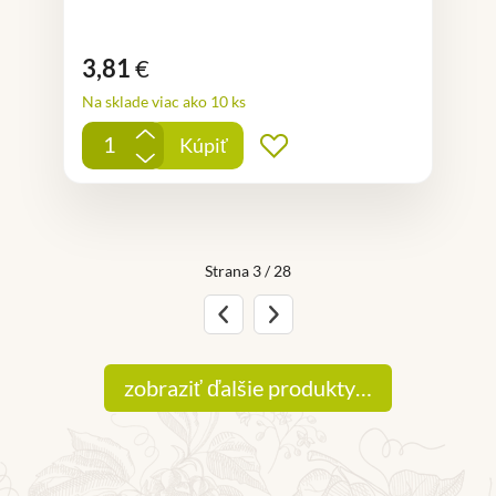
3,81
€
Na sklade viac ako 10 ks
+
Kúpiť
Pridať do obľúbených
-
Strana 3 / 28
Predchádzajúca strana
Nasledujúca strana
zobraziť ďalšie produkty…