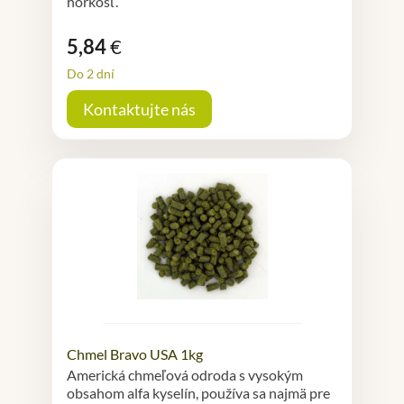
horkosť.
5,84
€
Do 2 dní
Kontaktujte nás
Chmel Bravo USA 1kg
Americká chmeľová odroda s vysokým
obsahom alfa kyselín, používa sa najmä pre