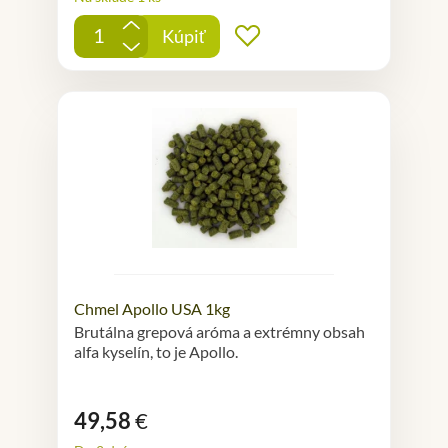
+
Kúpiť
Pridať do obľúbených
-
Chmel Apollo USA 1kg
Brutálna grepová aróma a extrémny obsah
alfa kyselín, to je Apollo.
49,58
€