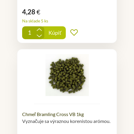
4,28
€
Na sklade 5 ks
+
Kúpiť
Pridať do obľúbených
-
Chmeľ Bramling Cross VB 1kg
Vyznačuje sa výraznou korenistou arómou.