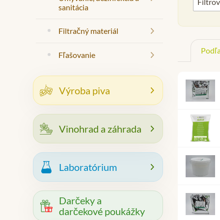
⯇
Filtro
sanitácia
Filtračný materiál
⯇
Podľa
Fľašovanie
⯇
Výroba piva
⯇
Vinohrad a záhrada
⯇
Laboratórium
⯇
Darčeky a
darčekové poukážky