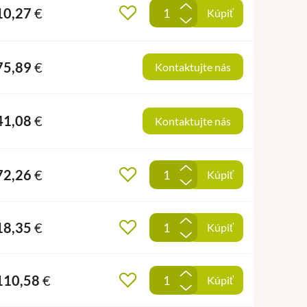
+
10,27
€
Pridať do obľúbených
Kúpiť
-
75,89
€
Kontaktujte nás
41,08
€
Kontaktujte nás
+
72,26
€
Pridať do obľúbených
Kúpiť
-
+
18,35
€
Pridať do obľúbených
Kúpiť
-
+
110,58
€
Pridať do obľúbených
Kúpiť
-