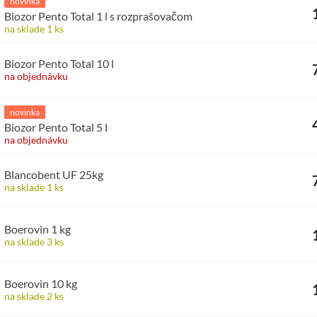
novinka
Biozor Pento Total 1 l s rozprašovačom
na sklade 1 ks
Biozor Pento Total 10 l
na objednávku
novinka
Biozor Pento Total 5 l
na objednávku
Blancobent UF 25kg
na sklade 1 ks
Boerovin 1 kg
na sklade 3 ks
Boerovin 10 kg
na sklade 2 ks