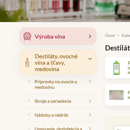
Výroba vína
Úvod
Kata
⯇
Destilá
Destiláty, ovocné
vína a šťavy,
P
⯆
o
medovina
Prípravky na ovocie a
⯇
medovinu
F
m
Stroje a zariadenia
⯇
Nádoby a nádrže
⯇
Umývanie, dezinfekcia a