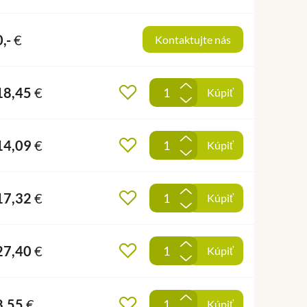
0,-
€
Kontaktujte nás
+
18,45
€
Pridať do obľúbených
Kúpiť
-
+
14,09
€
Pridať do obľúbených
Kúpiť
-
+
17,32
€
Pridať do obľúbených
Kúpiť
-
+
27,40
€
Pridať do obľúbených
Kúpiť
-
+
8,55
€
Pridať do obľúbených
Kúpiť