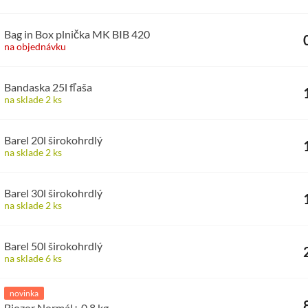
Bag in Box plnička MK BIB 420
na objednávku
Bandaska 25l fľaša
na sklade 2 ks
Barel 20l širokohrdlý
na sklade 2 ks
Barel 30l širokohrdlý
na sklade 2 ks
Barel 50l širokohrdlý
na sklade 6 ks
novinka
Biozor Normál+ 0,8 kg