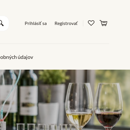
Obľúbené pro
košík
Vyhľadať
Prihlásiť sa
Registrovať
sobných údajov