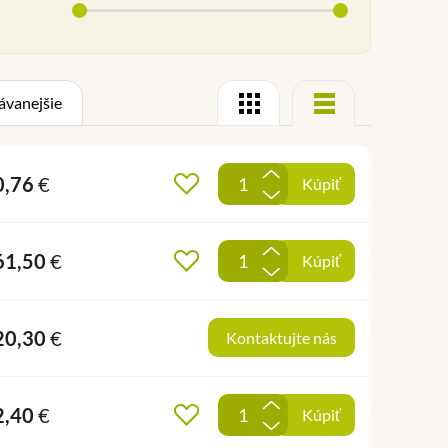
ávanejšie
Mriežka
Zoznam
+
0,76
€
Pridať do obľúbených
Kúpiť
-
+
61,50
€
Pridať do obľúbených
Kúpiť
-
20,30
€
Kontaktujte nás
+
2,40
€
Pridať do obľúbených
Kúpiť
-