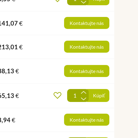
-
141,07
€
Kontaktujte nás
213,01
€
Kontaktujte nás
38,13
€
Kontaktujte nás
+
65,13
€
Pridať do obľúbených
Kúpiť
-
8,94
€
Kontaktujte nás