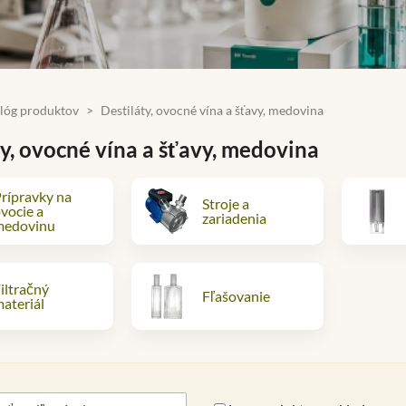
lóg produktov
Destiláty, ovocné vína a šťavy, medovina
ty, ovocné vína a šťavy, medovina
rípravky na
Stroje a
vocie a
zariadenia
medovinu
iltračný
Fľašovanie
ateriál